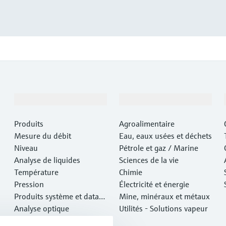
Produits et services
Industries
Produits
Agroalimentaire
Mesure du débit
Eau, eaux usées et déchets
Niveau
Pétrole et gaz / Marine
Analyse de liquides
Sciences de la vie
Température
Chimie
Pression
Électricité et énergie
Produits système et data
Mine, minéraux et métaux
managers
Analyse optique
Utilités - Solutions vapeur
IIoT Netilion