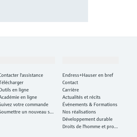
Support
Société
Contacter l'assistance
Endress+Hauser en bref
Télécharger
Contact
Outils en ligne
Carrière
Académie en ligne
Actualités et récits
Suivez votre commande
Événements & Formations
Soumettre un nouveau ser
Nos réalisations
vice d'atelier Retour
Développement durable
Droits de l'homme et prote
ction de l'environnement