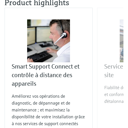
Product highlights
Smart Support Connect et
Services
contrôle à distance des
site
appareils
Fiabilité du 
et conformit
Améliorez vos opérations de
d'étalonnag
diagnostic, de dépannage et de
maintenance ; et maximisez la
disponibilité de votre installation grâce
à nos services de support connectés