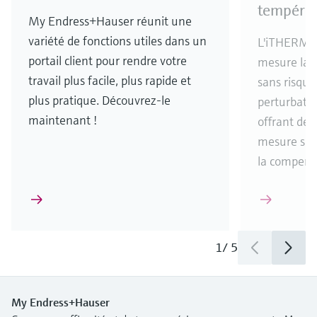
températ
My Endress+Hauser réunit une
variété de fonctions utiles dans un
L'iTHERM 
portail client pour rendre votre
mesure la 
travail plus facile, plus rapide et
sans risque
plus pratique. Découvrez-le
perturbatio
maintenant !
offrant de
mesure sup
la compensa
1
/
5
My Endress+Hauser