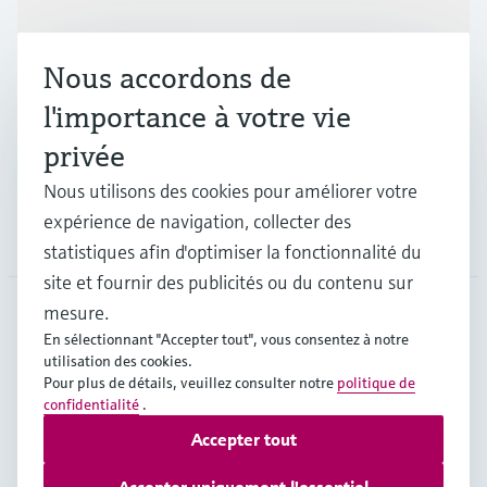
Nous accordons de
Industries
l'importance à votre vie
privée
Support
Nous utilisons des cookies pour améliorer votre
expérience de navigation, collecter des
Société
statistiques afin d'optimiser la fonctionnalité du
site et fournir des publicités ou du contenu sur
mesure.
En sélectionnant "Accepter tout", vous consentez à notre
CAN
•
Français
utilisation des cookies.
Pour plus de détails, veuillez consulter notre
politique de
confidentialité
.
Copyright © Endress+Hauser Group Services AG
Accepter tout
Mentions légales
Conditions d'utilisation
Politique de protection des données