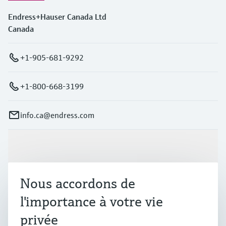
Endress+Hauser Canada Ltd
Canada
+1-905-681-9292
+1-800-668-3199
info.ca@endress.com
Produits et services
Nous accordons de
Industries
l'importance à votre vie
privée
Support