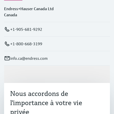
Endress+Hauser Canada Ltd
Canada
+1-905-681-9292
+1-800-668-3199
info.ca@endress.com
Produits et services
Nous accordons de
Industries
l'importance à votre vie
privée
Support