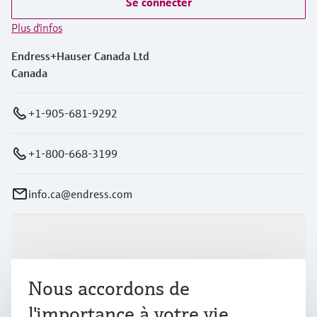
Se connecter
Plus d'infos
Endress+Hauser Canada Ltd
Canada
+1-905-681-9292
+1-800-668-3199
info.ca@endress.com
Produits et services
Nous accordons de
Industries
l'importance à votre vie