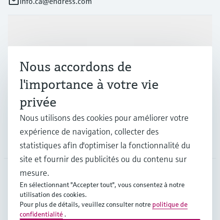
info.ca@endress.com
Produits et services
Nous accordons de
Industries
l'importance à votre vie
privée
Support
Nous utilisons des cookies pour améliorer votre
expérience de navigation, collecter des
Société
statistiques afin d'optimiser la fonctionnalité du
site et fournir des publicités ou du contenu sur
mesure.
En sélectionnant "Accepter tout", vous consentez à notre
CAN
•
Français
utilisation des cookies.
Pour plus de détails, veuillez consulter notre
politique de
confidentialité
.