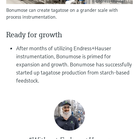
©Endress+Hauser
Analyseurs de dureté, fer, etc.
l'application
décisionnels
Bonumose can create tagatose on a grander scale with
Mesure du niveau par barrière à
process instrumentation.
Device Viewer
micro-ondes
Photomètres de process
Trouver des informations et de la
Ready for growth
documentation spécifiques à un produit
Mesure du niveau par la pression
Mesure par transmission de micro-
ondes
Recherche de pièces détachées
After months of utilizing Endress+Hauser
Voir tous
instrumentation, Bonumose is primed for
Trouvez la bonne pièce de rechange en
Technologie Memosens
tapant la racine/le code du produit et
expansion and growth. Bonumose has successfully
accédez aux données spécifiques, vues
started up tagatose production from starch-based
éclatées et notices de montage des appareils
Voir tous
feedstock.
pour un remplacement/réparation rapide.