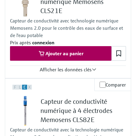
numérique Memosens
(Max. 302 °F à 73 psi)
CLS21E
Pression de process
13 bar à 20 °C (188 psi à 68 °F)
Capteur de conductivité avec technologie numérique
9 bar à 120 °C (130 psi à 248 °F)
Memosens 2.0 pour le contrôle des eaux de surface et
de l'eau potable
Prix après
connexion
Ajouter au panier
Afficher les données clés
Gamme de mesure
Comparer
F
L
E
X
k=1: 10 µS/cm à 20 mS/cm
Température de process
Capteur de conductivité
-20 à 135 °C à 3.5 bar abs
(-4 à 275 °F à 50 psi)
numérique à 4 électrodes
Pression de process
Memosens CLS82E
17 bar abs à 20 °C
(246 psi à 68 °F)
Capteur de conductivité avec la technologie numérique