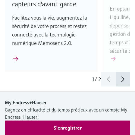
capteurs d'avant-garde
En optant 
Liquiline, v
Facilitez vous la vie, augmentez la
dépenser m
sécurité de votre process et restez
gestion de s
connecté avec la technologie
temps d’inst
numérique Memosens 2.0.
sécurité de 
1
/
2
My Endress+Hauser
Gagnez en efficacité et du temps précieux avec un compte My
Endress+Hauser!
S'enregistrer