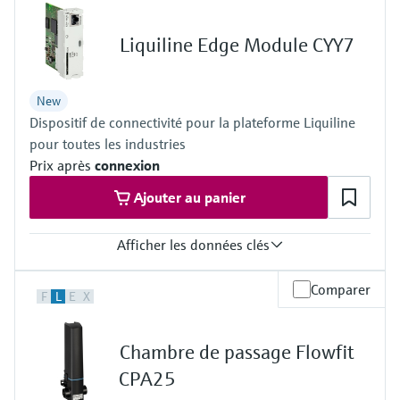
2 à 4x sortie courant 0/4 à 20 mA
relais alarme, 2x relais
Liquiline Edge Module CYY7
Indice de protection
IP66 / IP67
New
Dispositif de connectivité pour la plateforme Liquiline
pour toutes les industries
Prix après
connexion
Ajouter au panier
Afficher les données clés
Sortie / communication
Comparer
F
L
E
X
connexion à la plateforme cloud Netilion :
Ethernet ; communication radio
Indice de protection
Chambre de passage Flowfit
selon le produit de la plateforme Liquiline
CPA25