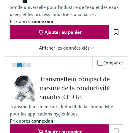
Sonde universelle pour l'industrie de l'eau et des eaux
usées et les process industriels auxiliaires.
Prix après
connexion
Ajouter au panier
Afficher les données clés
Température de process
Comparer
F
L
E
X
0 à 80°C
(32 à 176°F)
Transmetteur compact de
Pression de process
6 bar max. à 20°C
mesure de la conductivité
(87 psi à 68°F)
Smartec CLD18
Transmetteur de mesure inductif de la conductivité
pour les applications hygiéniques
Prix après
connexion
Ajouter au panier