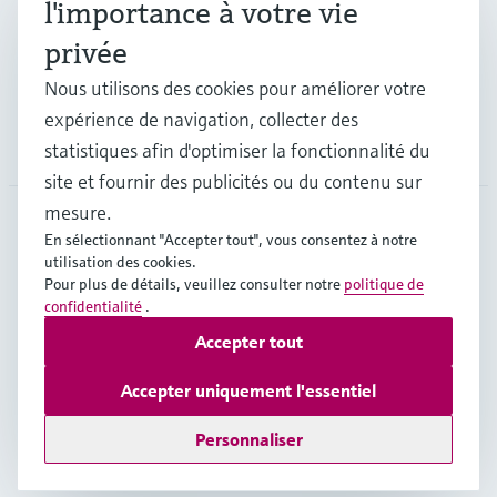
l'importance à votre vie
privée
Support
Nous utilisons des cookies pour améliorer votre
expérience de navigation, collecter des
Société
statistiques afin d'optimiser la fonctionnalité du
site et fournir des publicités ou du contenu sur
mesure.
En sélectionnant "Accepter tout", vous consentez à notre
CAN
•
Français
utilisation des cookies.
Pour plus de détails, veuillez consulter notre
politique de
confidentialité
.
Copyright © Endress+Hauser Group Services AG
Accepter tout
Mentions légales
Conditions d'utilisation
Politique de protection des données
Accepter uniquement l'essentiel
Conditions générales de vente
Personnaliser