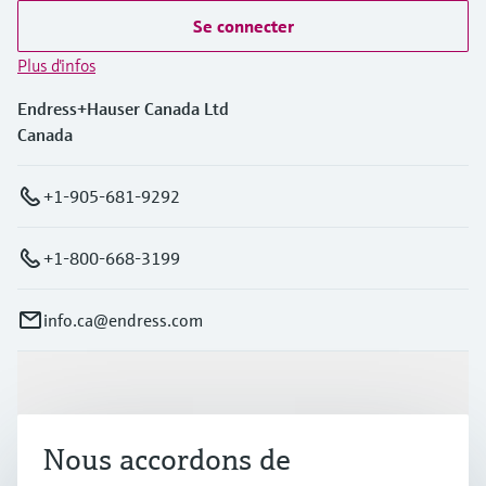
Se connecter
Plus d'infos
Endress+Hauser Canada Ltd
Canada
+1-905-681-9292
+1-800-668-3199
info.ca@endress.com
Produits et services
Nous accordons de
Industries