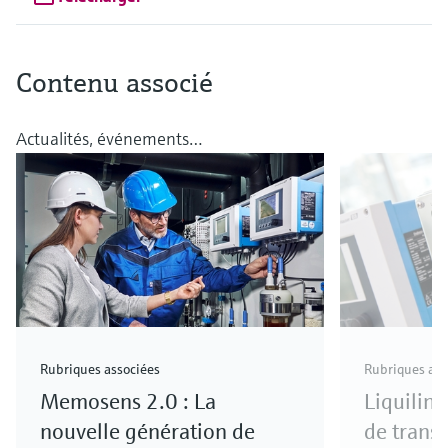
Contenu associé
Actualités, événements…
Rubriques associées
Rubriques ass
Memosens 2.0 : La
Liquiline
nouvelle génération de
de trans