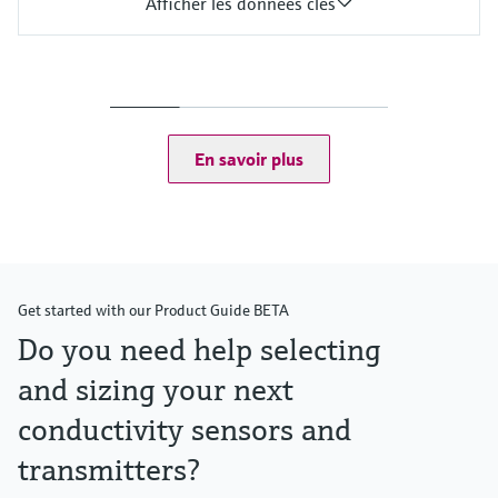
Afficher les données clés
Entrée
1 à 2x entrée numérique Memosens
2x entrée 0/4 à 20mA en option
2x entrée numérique en option
Sortie / communication
En savoir plus
2 à 8x sortie courant 0/4 à 20 mA
Relais alarme, 2x relais, Profibus DP, Modbus RS485,
Modbus TCP, Ethernet
Indice de protection
Transmetteur : IP20
Afficheur en option : IP66
Get started with our Product Guide BETA
Do you need help selecting
and sizing your next
conductivity sensors and
transmitters?