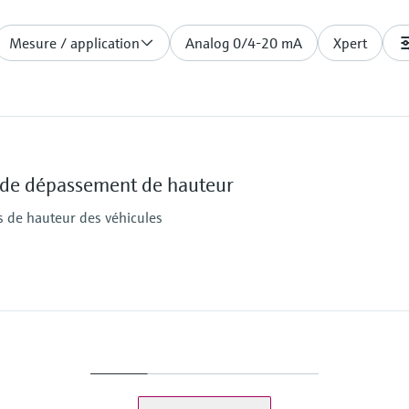
Mesure / application
Analog 0/4-20 mA
Xpert
 de dépassement de hauteur
 de hauteur des véhicules
Ambient temperature
–25 °C ... +55 °C
Degree of protection
t
IP67