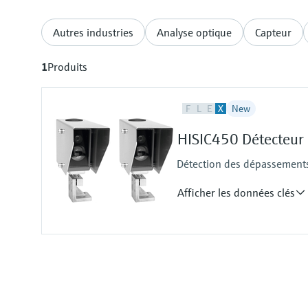
Autres industries
Analyse optique
Capteur
1
Produits
F
L
E
X
New
HISIC450 Détecteur
Détection des dépassements
Afficher les données clés
Measured variables
Overheight
Measuring range
≤ 100m for outdoor managemen