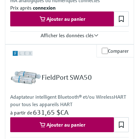
mA analogiques ou numériques connectés
Prix après
connexion
Ajouter au panier
Afficher les données clés
Entrée
Comparer
F
L
E
X
4x 4...20 mA analogique
4x numérique
Compteur d'impulsions
Modbus TCP
FieldPort SWA50
Modbus RS485
Sortie
4x numérique
Adaptateur intelligent Bluetooth® et/ou WirelessHART
Modbus TCP
pour tous les appareils HART
Modbus RS485
631,65 $CA
à partir de
Ajouter au panier