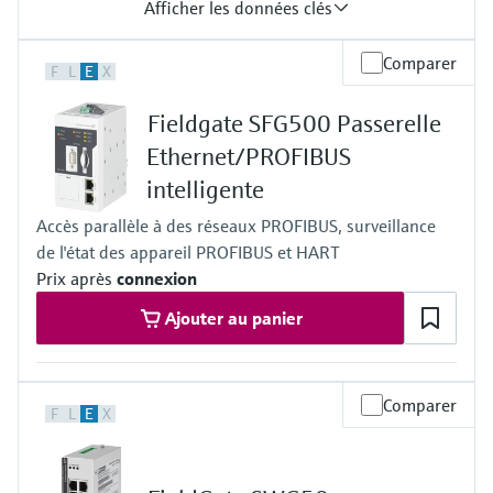
Afficher les données clés
Sortie
Comparer
F
L
E
X
Interface de communication WirelessHART et/ou Bluetooth®,
Fréquence de fonctionnement : 2,4 GHz (bande ISM),
Fieldgate SFG500 Passerelle
Portée de transmission dans les conditions de référence:
Communication WirelessHART - jusqu'à 200 m (656 ft),
Ethernet/PROFIBUS
Communication Bluetooth - jusqu'à 40 m (131 ft)
intelligente
Accès parallèle à des réseaux PROFIBUS, surveillance
de l'état des appareil PROFIBUS et HART
Prix après
connexion
Ajouter au panier
Comparer
F
L
E
X