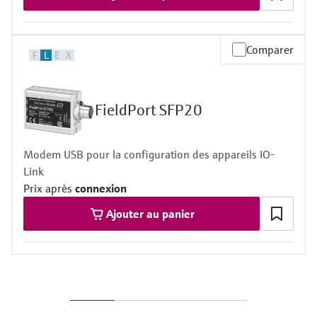
Comparer
F
L
E
X
FieldPort SFP20
Modem USB pour la configuration des appareils IO-
Link
Prix après
connexion
Ajouter au panier