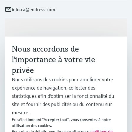
info.ca@endress.com
Produits et services
Nous accordons de
Industries
l'importance à votre vie
privée
Support
Nous utilisons des cookies pour améliorer votre
expérience de navigation, collecter des
Société
statistiques afin d'optimiser la fonctionnalité du
site et fournir des publicités ou du contenu sur
mesure.
En sélectionnant "Accepter tout", vous consentez à notre
CAN
•
Français
utilisation des cookies.
Pour plus de détails, veuillez consulter notre
politique de