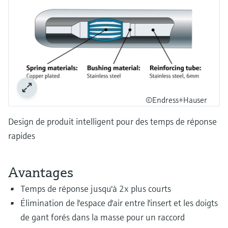
Analyseurs de dureté, fer, etc.
l'application
décisionnels
Mesure du niveau par barrière à
Device Viewer
micro-ondes
Photomètres de process
Trouver des informations et de la
documentation spécifiques à un produit
Mesure du niveau par la pression
Mesure par transmission de micro-
ondes
Recherche de pièces détachées
Voir tous
Trouvez la bonne pièce de rechange en
©Endress+Hauser
Technologie Memosens
tapant la racine/le code du produit et
accédez aux données spécifiques, vues
Design de produit intelligent pour des temps de réponse
éclatées et notices de montage des appareils
Voir tous
pour un remplacement/réparation rapide.
rapides
Avantages
Temps de réponse jusqu'à 2x plus courts
Élimination de l'espace d'air entre l'insert et les doigts
de gant forés dans la masse pour un raccord