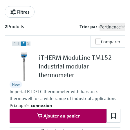
Filtres
2
Produits
Trier par :
Pertinence
Comparer
F
L
E
X
iTHERM ModuLine TM152
Industrial modular
thermometer
New
Imperial RTD/TC thermometer with barstock
thermowell for a wide range of industrial applications
Prix après
connexion
Ajouter au panier