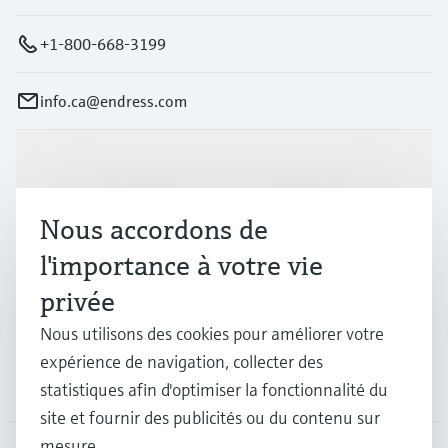
Typ J:
max. 800 °C
+1-800-668-3199
(max. 1.472 °F)
Typ N:
max. 1.100 °C
info.ca@endress.com
(max. 2.012 °F)
Longueur dʹimmersion sur demande
jusqu'à 1.500,0 mm (59,06'')
Produits et services
Nous accordons de
Industries
l'importance à votre vie
privée
Support
Nous utilisons des cookies pour améliorer votre
expérience de navigation, collecter des
Société
statistiques afin d'optimiser la fonctionnalité du
site et fournir des publicités ou du contenu sur
mesure.