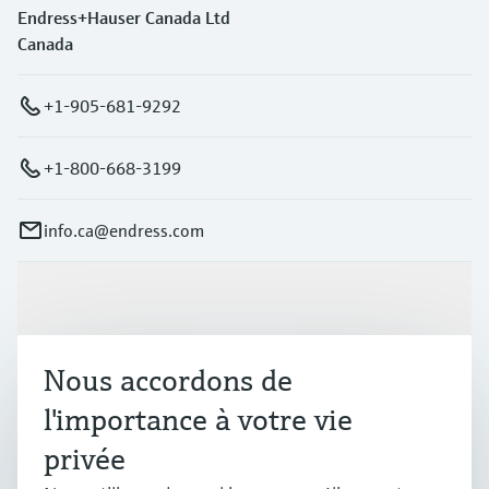
Endress+Hauser Canada Ltd
Canada
+1-905-681-9292
+1-800-668-3199
info.ca@endress.com
Produits et services
Nous accordons de
Industries
l'importance à votre vie
privée
Support