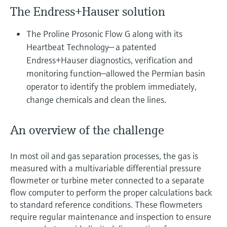
Analyseurs de dureté, fer, etc.
l'application
The Endress+Hauser solution
décisionnels
Mesure du niveau par barrière à
Device Viewer
The Proline Prosonic Flow G along with its
micro-ondes
Photomètres de process
Trouver des informations et de la
Heartbeat Technology— a patented
documentation spécifiques à un produit
Endress+Hauser diagnostics, verification and
Mesure du niveau par la pression
Mesure par transmission de micro-
monitoring function—allowed the Permian basin
ondes
Recherche de pièces détachées
operator to identify the problem immediately,
Voir tous
Trouvez la bonne pièce de rechange en
change chemicals and clean the lines.
Technologie Memosens
tapant la racine/le code du produit et
accédez aux données spécifiques, vues
éclatées et notices de montage des appareils
Voir tous
An overview of the challenge
pour un remplacement/réparation rapide.
In most oil and gas separation processes, the gas is
measured with a multivariable differential pressure
flowmeter or turbine meter connected to a separate
flow computer to perform the proper calculations back
to standard reference conditions. These flowmeters
require regular maintenance and inspection to ensure