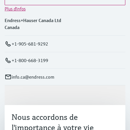
Plus d'infos
Endress+Hauser Canada Ltd
Canada
+1-905-681-9292
+1-800-668-3199
info.ca@endress.com
Produits et services
Nous accordons de
Industries
l'importance à votre vie