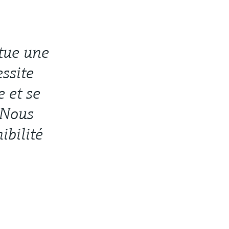
itue une
ssite
 et se
 Nous
ibilité