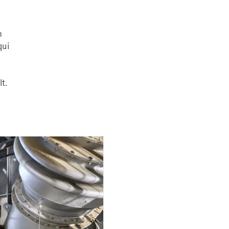
n
qui
lt.