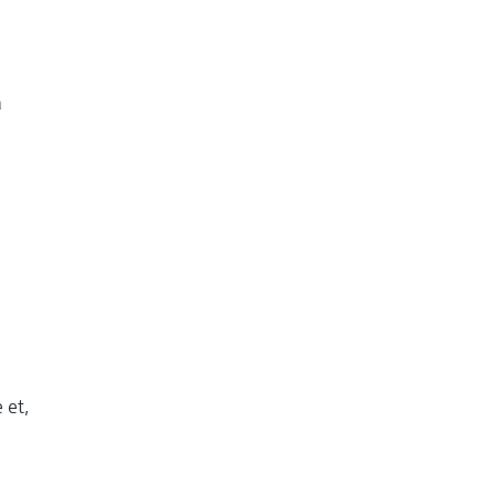
a
 et,