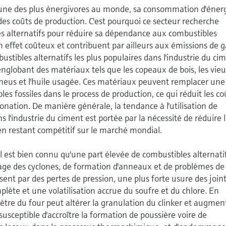
'une des plus énergivores au monde, sa consommation d'éner
es coûts de production. C'est pourquoi ce secteur recherche
s alternatifs pour réduire sa dépendance aux combustibles
en effet coûteux et contribuent par ailleurs aux émissions de g
bustibles alternatifs les plus populaires dans l'industrie du ci
 englobant des matériaux tels que les copeaux de bois, les vie
s pneus et l'huile usagée. Ces matériaux peuvent remplacer une
es fossiles dans le process de production, ce qui réduit les co
onation. De manière générale, la tendance à l'utilisation de
s l'industrie du ciment est portée par la nécessité de réduire 
 en restant compétitif sur le marché mondial.
il est bien connu qu'une part élevée de combustibles alternati
age des cyclones, de formation d'anneaux et de problèmes de
isent par des pertes de pression, une plus forte usure des join
lète et une volatilisation accrue du soufre et du chlore. En
mètre du four peut altérer la granulation du clinker et augmen
 susceptible d'accroître la formation de poussière voire de