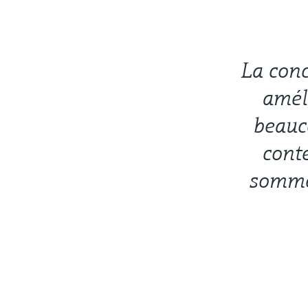
La conc
amél
beauc
cont
sommes