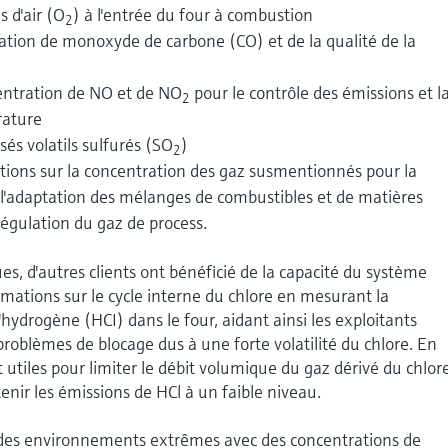
s d'air (O
) à l'entrée du four à combustion
2
ration de monoxyde de carbone (CO) et de la qualité de la
centration de NO et de NO
pour le contrôle des émissions et l
2
rature
és volatils sulfurés (SO
)
2
tions sur la concentration des gaz susmentionnés pour la
'adaptation des mélanges de combustibles et de matières
régulation du gaz de process.
ues, d'autres clients ont bénéficié de la capacité du système
rmations sur le cycle interne du chlore en mesurant la
hydrogène (HCI) dans le four, aidant ainsi les exploitants
s problèmes de blocage dus à une forte volatilité du chlore. En
 utiles pour limiter le débit volumique du gaz dérivé du chlore
nir les émissions de HCl à un faible niveau.
des environnements extrêmes avec des concentrations de