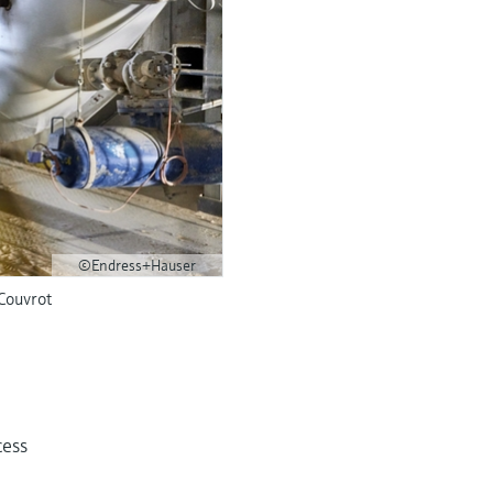
©Endress+Hauser
 Couvrot
cess
e