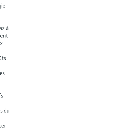
gie
az à
ment
ux
ûts
les
fs
ts du
ter