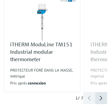
iTHERM ModuLine TM151
iTHERM
Industrial modular
Industri
thermometer
thermom
PROTECTEUR FORÉ DANS LA MASSE,
PROTECTEU
métrique
impérial
Prix après
connexion
Prix après
c
1
/
7