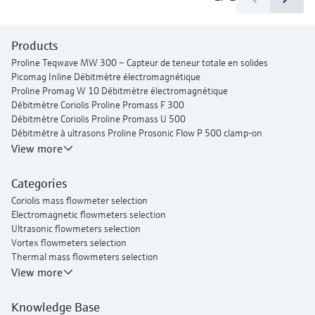
Products
Proline Teqwave MW 300 – Capteur de teneur totale en solides
Picomag Inline Débitmètre électromagnétique
Proline Promag W 10 Débitmètre électromagnétique
Débitmètre Coriolis Proline Promass F 300
Débitmètre Coriolis Proline Promass U 500
Débitmètre à ultrasons Proline Prosonic Flow P 500 clamp-on
Débitmètre à ultrasons Proline Prosonic Flow W 400 clamp-on
View more
Proline Prowirl F 200 Débitmètre vortex
Proline t-mass I 300 Débitmètre massique thermique
Categories
Coriolis mass flowmeter selection
Electromagnetic flowmeters selection
Ultrasonic flowmeters selection
Vortex flowmeters selection
Thermal mass flowmeters selection
View more
Knowledge Base