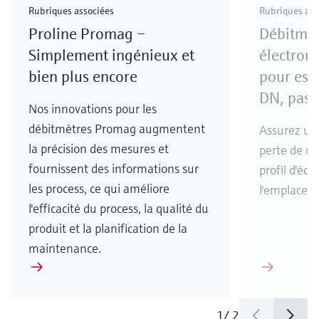
Rubriques associées
Rubriques ass
Proline Promag –
Débitmèt
Simplement ingénieux et
électro
bien plus encore
pour espa
DN, pass
Nos innovations pour les
débitmètres Promag augmentent
Assurez un
la précision des mesures et
perte de ch
fournissent des informations sur
profil d'éc
les process, ce qui améliore
l'emplacem
l'efficacité du process, la qualité du
produit et la planification de la
maintenance.
1
/
2