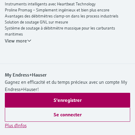
Instruments intelligents avec Heartbeat Technology
Proline Promag – Simplement ingénieux et bien plus encore
Avantages des débitmètres clamp-on dans les process industriels
Solution de soutage GNL sur mesure
Système de soutage à débitmètre massique pour les carburants
maritimes
Solution intelligente de gestion des eaux
View more
Endress+Hauser Flow
My Endress+Hauser
Gagnez en efficacité et du temps précieux avec un compte My
Endress+Hauser!
S'enregistrer
Se connecter
Plus d'infos