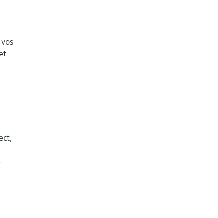
 vos
et
ect,
r