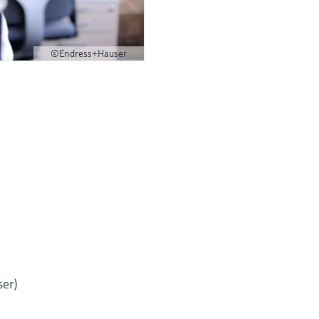
©Endress+Hauser
ser)