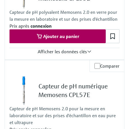
Capteur de pH polyvalent Memosens 2.0 en verre pour
la mesure en laboratoire et sur des prises d'échantillon
Prix après
connexion
Ajouter au panier
Afficher les données clés
Gamme de mesure
Comparer
pH de 0 à 14 ( gamme d'application 1 à 12)
Température de process
–5 à 100 °C (23 à 212 °F) (Gamme d'application 0 à 80 °C (32 to
Capteur de pH numérique
176 °F) )
Pression de process
Memosens CPL57E
1 bar, non conçue pour des mesures en continu en process
Capteur de pH Memosens 2.0 pour la mesure en
laboratoire et sur des prises d'échantillon en eau pure
et ultrapure