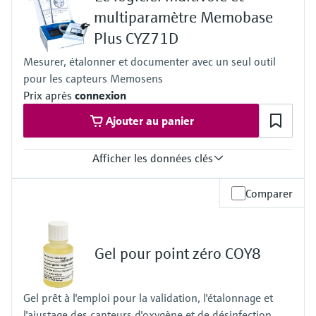
Pression de process
multiparamètre Memobase
1 bar, pas prévu pour la mesure continue dans le process
Plus CYZ71D
Mesurer, étalonner et documenter avec un seul outil
pour les capteurs Memosens
Prix après
connexion
Ajouter au panier
Afficher les données clés
Gamme de mesure
Comparer
Selon les capteurs raccordés, voir les spécifications des capteurs
Gel pour point zéro COY8
Gel prêt à l'emploi pour la validation, l'étalonnage et
l'ajustage des capteurs d'oxygène et de désinfection