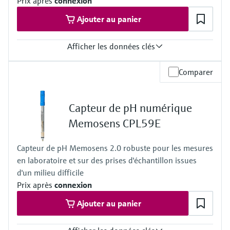
Prix après
connexion
Ajouter au panier
Afficher les données clés
Gamme de mesure
Comparer
pH de 0 à 14 ( gamme d'application 1 à 12)
Température de process
–5 à 100 °C (23 à 212 °F) (Gamme d'application 0 à 80 °C (32 to
Capteur de pH numérique
176 °F) )
Pression de process
Memosens CPL59E
1 bar, non conçue pour des mesures en continu en process
Capteur de pH Memosens 2.0 robuste pour les mesures
en laboratoire et sur des prises d'échantillon issues
d'un milieu difficile
Prix après
connexion
Ajouter au panier