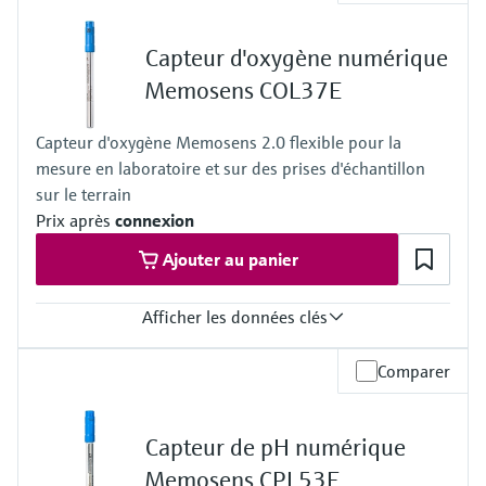
Température de process
0 à 100 °C (32 à212 °F)
Capteur d'oxygène numérique
Pression de process
1 bar, non conçue pour des mesures en continu en process
Memosens COL37E
Capteur d'oxygène Memosens 2.0 flexible pour la
mesure en laboratoire et sur des prises d'échantillon
sur le terrain
Prix après
connexion
Ajouter au panier
Afficher les données clés
Gamme de mesure
Comparer
0 à 200 %SAT
Température de process
–5 à +60 ˚C (23 à 140 ˚F)
Capteur de pH numérique
Pression de process
1 bar, pas conçue pour des mesures en continu en process.
Memosens CPL53E