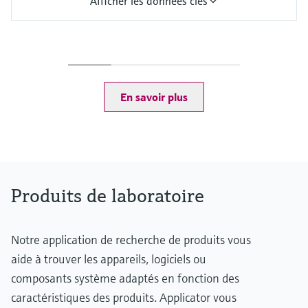
Afficher les données clés
Gamme de mesure
pH 0 à 14
Température de process
0 à 135 °C (32 à 275 °F) (gamme d'application de 0 à 100°C (32 à
212 °F))
En savoir plus
Pression de process
1 bar, non conçue pour des mesures en continu en process
Produits de laboratoire
Notre application de recherche de produits vous
aide à trouver les appareils, logiciels ou
composants système adaptés en fonction des
caractéristiques des produits. Applicator vous