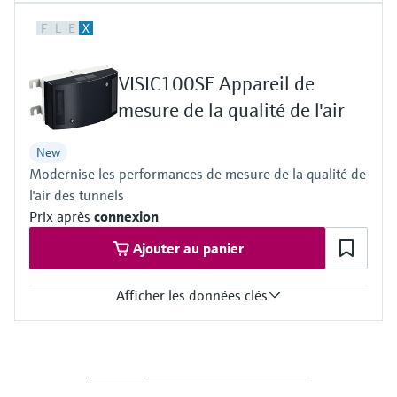
Measured variables
F
L
E
X
O2
Measuring range
O2: 0 ... 5 Vol.-% / 0 ... 100 Vol.-%
VISIC100SF Appareil de
Ambient temperature range
–20 °C ... +60 °C
mesure de la qualité de l'air
New
Modernise les performances de mesure de la qualité de
l'air des tunnels
Prix après
connexion
Ajouter au panier
Afficher les données clés
Measuring principle
Scattered light forward, electrochemical cell
Measured variables
Visibility (K-value), CO, NO, NO2