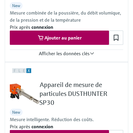
Hazardous area approvals
New
IECEx: Ex pzc op is [ia] IIC T3 Gc
Mesure combinée de la poussière, du débit volumique,
ATEX: II 3G Ex pzc op is [ia] IIC T3 Gc
de la pression et de la température
Prix après
connexion
Ajouter au panier
Afficher les données clés
Measured variables
F
L
E
X
Dust concentration (after gravimetric comparison measurement),
gas velocity, gas pressure, gas temperature
Appareil de mesure de
Process temperature
–20 °C ... +200 °C
particules DUSTHUNTER
Process pressure
SP30
–70 hPa ... 10 hPa
New
Mesure intelligente. Réduction des coûts.
Prix après
connexion