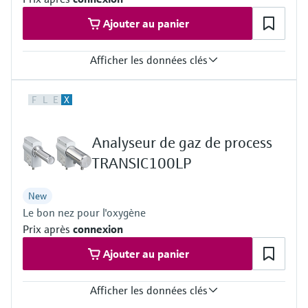
Ajouter au panier
Afficher les données clés
Calculations
F
L
E
X
5s value, Average value, Daily average value, Monthly average
value, Annual average value, Moving monthly average, Mass
emissions, Daily mass emissions, Monthly mass emissions,
Analyseur de gaz de process
Annual mass emissions, Daily counter, Monthly counter, Annual
counter
TRANSIC100LP
New
Le bon nez pour l'oxygène
Prix après
connexion
Ajouter au panier
Afficher les données clés