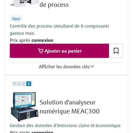
≤ +550 °C
de process
New
Contrôle des process simultané de 6 composants
gazeux max.
Prix après
connexion
Ajouter au panier
Afficher les données clés
Measuring range
F
L
E
X
More than 60 measuring components available (depending on
concentration and sample gas composition)
Up to 6 components simultanously
Solution d'analyseur
2 measuring ranges per component
Automatic measuring range switching (adjaustable)
numérique MEAC300
2 limit values per component
Measuring ranges depend on application and combination of
Gestion des données d’émissions claire et économique
measuring components
Prix après
connexion