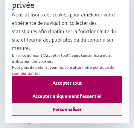
privée
Industries
Nous utilisons des cookies pour améliorer votre
expérience de navigation, collecter des
Support
statistiques afin d'optimiser la fonctionnalité du
site et fournir des publicités ou du contenu sur
Société
mesure.
En sélectionnant "Accepter tout", vous consentez à notre
utilisation des cookies.
Pour plus de détails, veuillez consulter notre
politique de
confidentialité
.
CAN
•
Français
Accepter tout
Accepter uniquement l'essentiel
Copyright © Endress+Hauser Group Services AG
Mentions légales
Conditions d'utilisation
Personnaliser
Politique de protection des données
Conditions générales de vente