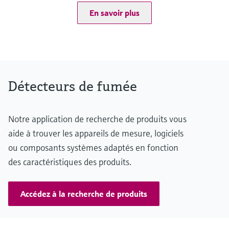
Measuring range
En savoir plus
Visibility (K-value): 0 ... 15 km⁻¹
CO: 0 ... 300 ppm
NO: 0 ... 100 ppm
NO2: 0 ... 5 ppm
Détecteurs de fumée
Conformities
ASTRA "Guideline - Ventilation of Road Tunnels" (2008)
RABT 2006
Notre application de recherche de produits vous
aide à trouver les appareils de mesure, logiciels
RVS 09.02.22
ou composants systèmes adaptés en fonction
des caractéristiques des produits.
Accédez à la recherche de produits