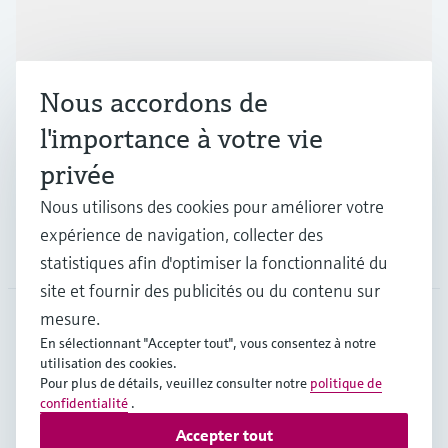
Produits et services
Nous accordons de
Industries
l'importance à votre vie
privée
Support
Nous utilisons des cookies pour améliorer votre
expérience de navigation, collecter des
Société
statistiques afin d'optimiser la fonctionnalité du
site et fournir des publicités ou du contenu sur
mesure.
En sélectionnant "Accepter tout", vous consentez à notre
CAN
•
Français
utilisation des cookies.
Pour plus de détails, veuillez consulter notre
politique de
confidentialité
.
Copyright © Endress+Hauser Group Services AG
Accepter tout
Mentions légales
Conditions d'utilisation