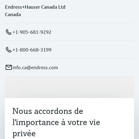
Endress+Hauser Canada Ltd
Canada
+1-905-681-9292
+1-800-668-3199
info.ca@endress.com
Produits et services
Nous accordons de
Industries
l'importance à votre vie
privée
Support