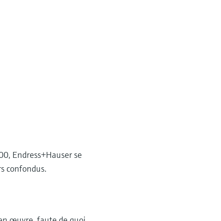
100, Endress+Hauser se
rs confondus.
 en œuvre, faute de quoi