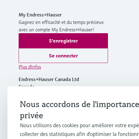
My Endress+Hauser
Gagnez en efficacité et du temps précieux
avec un compte My Endress+Hauser!
S'enregistrer
Se connecter
Plus d'infos
Endress+Hauser Canada Ltd
Canada
Nous accordons de l'importance 
+1-905-681-9292
privée
+1-800-668-3199
Nous utilisons des cookies pour améliorer votre expé
collecter des statistiques afin d'optimiser la fonctionn