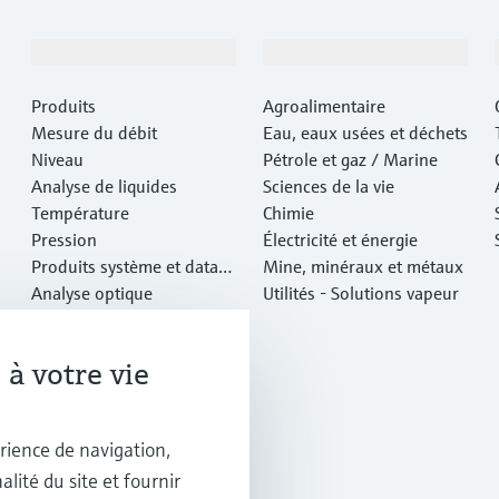
Produits et services
Industries
Produits
Agroalimentaire
Mesure du débit
Eau, eaux usées et déchets
Niveau
Pétrole et gaz / Marine
Analyse de liquides
Sciences de la vie
Température
Chimie
Pression
Électricité et énergie
Produits système et data
Mine, minéraux et métaux
managers
Analyse optique
Utilités - Solutions vapeur
IIoT Netilion
Logiciels
à votre vie
Produits vedettes
Outils en ligne
Services
rience de navigation,
alité du site et fournir