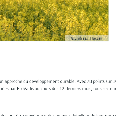
©Endress+Hauser
son approche du développement durable. Avec 78 points sur 
luées par EcoVadis au cours des 12 derniers mois, tous secteu
 doivent être étayées par des preuves détaillées de leur mise