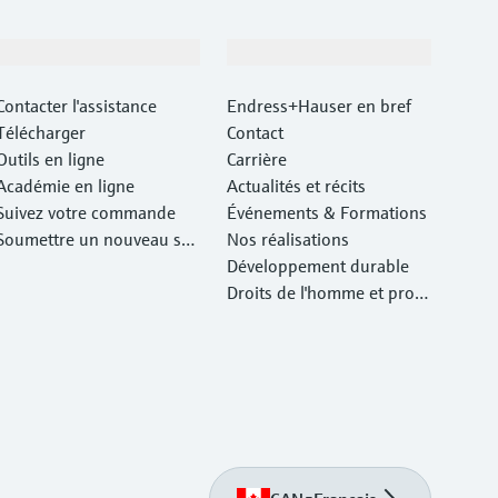
Support
Société
Contacter l'assistance
Endress+Hauser en bref
Télécharger
Contact
Outils en ligne
Carrière
Académie en ligne
Actualités et récits
Suivez votre commande
Événements & Formations
Soumettre un nouveau ser
Nos réalisations
vice d'atelier Retour
Développement durable
Droits de l'homme et prote
ction de l'environnement