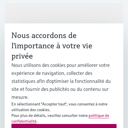
Produits et services
Nous accordons de
Industries
l'importance à votre vie
privée
Support
Nous utilisons des cookies pour améliorer votre
expérience de navigation, collecter des
Société
statistiques afin d'optimiser la fonctionnalité du
site et fournir des publicités ou du contenu sur
mesure.
En sélectionnant "Accepter tout", vous consentez à notre
CAN
•
Français
utilisation des cookies.
Pour plus de détails, veuillez consulter notre
politique de
confidentialité
.
Copyright © Endress+Hauser Group Services AG