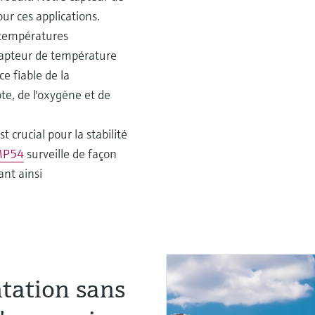
our ces applications.
s températures
capteur de température
e fiable de la
te, de l'oxygène et de
t crucial pour la stabilité
FMP54
surveille de façon
ant ainsi
ntation sans