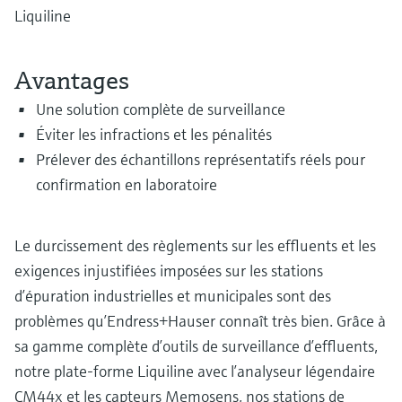
Analyseurs de dureté, fer, etc.
Liquiline
l'application
décisionnels
Mesure du niveau par barrière à
Device Viewer
micro-ondes
Photomètres de process
Avantages
Trouver des informations et de la
documentation spécifiques à un produit
Mesure du niveau par la pression
Mesure par transmission de micro-
Une solution complète de surveillance
ondes
Éviter les infractions et les pénalités
Recherche de pièces détachées
Voir tous
Prélever des échantillons représentatifs réels pour
Trouvez la bonne pièce de rechange en
Technologie Memosens
tapant la racine/le code du produit et
confirmation en laboratoire
accédez aux données spécifiques, vues
éclatées et notices de montage des appareils
Voir tous
pour un remplacement/réparation rapide.
Le durcissement des règlements sur les effluents et les
exigences injustifiées imposées sur les stations
d’épuration industrielles et municipales sont des
problèmes qu’Endress+Hauser connaît très bien. Grâce à
sa gamme complète d’outils de surveillance d’effluents,
notre plate-forme Liquiline avec l’analyseur légendaire
CM44x et les capteurs Memosens, nos stations de