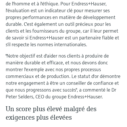
de l'homme et à l'éthique. Pour Endress+Hauser,
Analyseurs de dureté, fer, etc.
l'application
décisionnels
l'évaluation est un indicateur clé pour mesurer ses
Mesure du niveau par barrière à
propres performances en matière de développement
Device Viewer
micro-ondes
Photomètres de process
durable. C'est également un outil précieux pour les
Trouver des informations et de la
clients et les fournisseurs du groupe, car il leur permet
documentation spécifiques à un produit
Mesure du niveau par la pression
Mesure par transmission de micro-
de savoir si Endress+Hauser est un partenaire fiable et
ondes
Recherche de pièces détachées
s'il respecte les normes internationales.
Voir tous
Trouvez la bonne pièce de rechange en
"Notre objectif est d'aider nos clients à produire de
Technologie Memosens
tapant la racine/le code du produit et
manière durable et efficace, et nous devons donc
accédez aux données spécifiques, vues
éclatées et notices de montage des appareils
montrer l'exemple avec nos propres processus
Voir tous
pour un remplacement/réparation rapide.
commerciaux et de production. Le statut d'or démontre
notre engagement à être un conseiller de confiance et
que nous progressons avec succès", a commenté le Dr
Peter Selders, CEO du groupe Endress+Hauser.
Un score plus élevé malgré des
exigences plus élevées