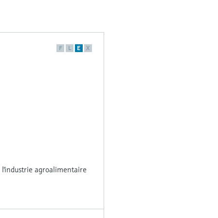
F
L
E
X
'industrie agroalimentaire