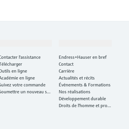
Support
Société
Contacter l'assistance
Endress+Hauser en bref
Télécharger
Contact
Outils en ligne
Carrière
Académie en ligne
Actualités et récits
Suivez votre commande
Événements & Formations
Soumettre un nouveau ser
Nos réalisations
vice d'atelier Retour
Développement durable
Droits de l'homme et prote
ction de l'environnement