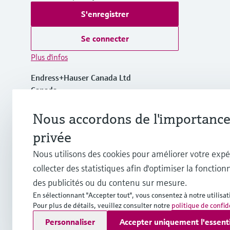
S'enregistrer
Se connecter
Plus d'infos
Endress+Hauser Canada Ltd
Canada
Nous accordons de l'importance 
+1-905-681-9292
privée
+1-800-668-3199
Nous utilisons des cookies pour améliorer votre expé
collecter des statistiques afin d'optimiser la fonctionn
info.ca@endress.com
des publicités ou du contenu sur mesure.
En sélectionnant "Accepter tout", vous consentez à notre utilisat
Pour plus de détails, veuillez consulter notre
politique de confid
Copyright © Endress+Hauser Group Services AG
Personnaliser
Accepter uniquement l'essent
Mentions légales
Conditions d'utilisation
Politique de pro