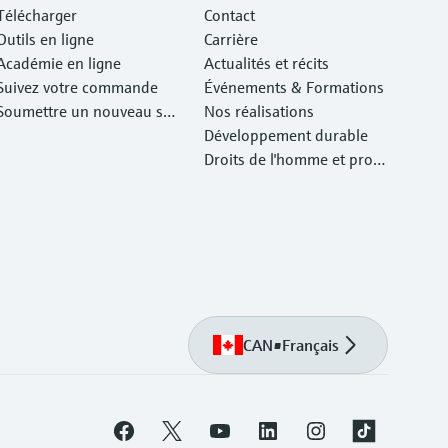
Télécharger
Contact
Outils en ligne
Carrière
Académie en ligne
Actualités et récits
Suivez votre commande
Événements & Formations
Soumettre un nouveau ser
Nos réalisations
vice d'atelier Retour
Développement durable
Droits de l'homme et prote
ction de l'environnement
CAN
•
Français