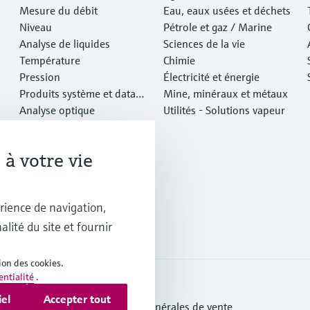
Mesure du débit
Eau, eaux usées et déchets
Niveau
Pétrole et gaz / Marine
Analyse de liquides
Sciences de la vie
Température
Chimie
Pression
Électricité et énergie
Produits système et data
Mine, minéraux et métaux
managers
Analyse optique
Utilités - Solutions vapeur
IIoT Netilion
Logiciels
à votre vie
Produits vedettes
Outils en ligne
Services
rience de navigation,
alité du site et fournir
ion des cookies.
entialité
.
iel
Accepter tout
tection des données
Conditions générales de vente