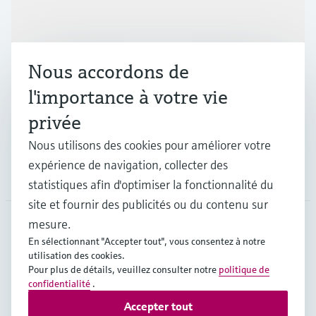
Produits et services
Nous accordons de
Industries
l'importance à votre vie
privée
Support
Nous utilisons des cookies pour améliorer votre
expérience de navigation, collecter des
Société
statistiques afin d'optimiser la fonctionnalité du
site et fournir des publicités ou du contenu sur
mesure.
En sélectionnant "Accepter tout", vous consentez à notre
CAN
•
Français
utilisation des cookies.
Pour plus de détails, veuillez consulter notre
politique de
confidentialité
.
Copyright © Endress+Hauser Group Services AG
Accepter tout
Mentions légales
Conditions d'utilisation