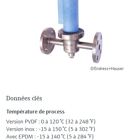
Analyseurs de dureté, fer, etc.
l'application
décisionnels
Mesure du niveau par barrière à
Device Viewer
micro-ondes
Photomètres de process
Trouver des informations et de la
documentation spécifiques à un produit
Mesure du niveau par la pression
Mesure par transmission de micro-
ondes
Recherche de pièces détachées
Voir tous
Trouvez la bonne pièce de rechange en
Technologie Memosens
tapant la racine/le code du produit et
©Endress+Hauser
accédez aux données spécifiques, vues
éclatées et notices de montage des appareils
Voir tous
pour un remplacement/réparation rapide.
Données clés
Température de process
Version PVDF : 0 à 120 °C (32 à 248 °F)
Version inox : -15 à 150 °C (5 à 302 °F)
Avec EPDM : -15 à 140 °C (5 à 284 °F)