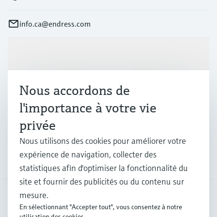
info.ca@endress.com
Produits et services
Nous accordons de
Industries
l'importance à votre vie
privée
Support
Nous utilisons des cookies pour améliorer votre
expérience de navigation, collecter des
Société
statistiques afin d'optimiser la fonctionnalité du
site et fournir des publicités ou du contenu sur
mesure.
En sélectionnant "Accepter tout", vous consentez à notre
CAN
•
Français
utilisation des cookies.