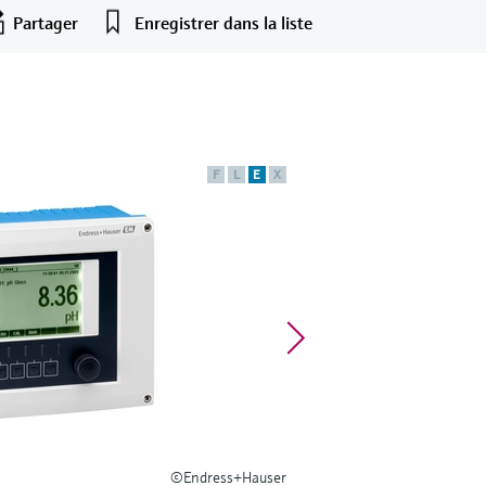
Partager
Enregistrer dans la liste
F
L
E
X
©Endress+Hauser