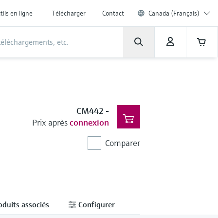
tils en ligne
Télécharger
Contact
Canada (Français)
CM442
-
Prix après
connexion
Comparer
oduits associés
Configurer