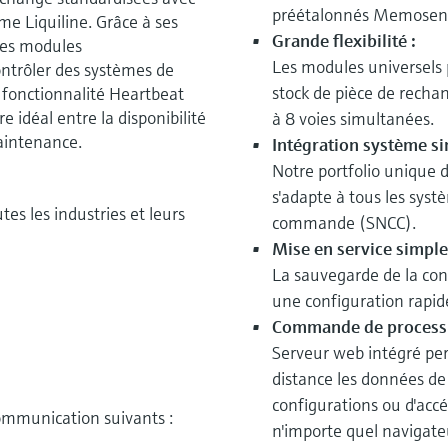
préétalonnés Memosen
rme Liquiline. Grâce à ses
Grande flexibilité :
 ses modules
Les modules universels 
trôler des systèmes de
stock de pièce de recha
fonctionnalité Heartbeat
e idéal entre la disponibilité
à 8 voies simultanées.
aintenance.
Intégration système si
Notre portfolio unique
s'adapte à tous les sys
es les industries et leurs
commande (SNCC).
Mise en service simple 
La sauvegarde de la con
une configuration rapide
Commande de process à
Serveur web intégré per
distance les données de 
configurations ou d'acc
 communication suivants :
n'importe quel navigat