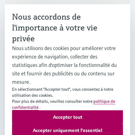
Nous accordons de
Industries
l'importance à votre vie
privée
Support
Nous utilisons des cookies pour améliorer votre
expérience de navigation, collecter des
Société
statistiques afin d'optimiser la fonctionnalité du
site et fournir des publicités ou du contenu sur
mesure.
En sélectionnant "Accepter tout", vous consentez à notre
CAN
•
Français
utilisation des cookies.
Pour plus de détails, veuillez consulter notre
politique de
confidentialité
.
Copyright © Endress+Hauser Group Services AG
Accepter tout
Mentions légales
Conditions d'utilisation
Politique de protection des données
Accepter uniquement l'essentiel
Conditions générales de vente