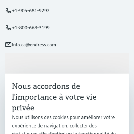
+1-905-681-9292
+1-800-668-3199
info.ca@endress.com
Produits et services
Nous accordons de
Industries
l'importance à votre vie
privée
Support
Nous utilisons des cookies pour améliorer votre
expérience de navigation, collecter des
Société
statistiques afin d'optimiser la fonctionnalité du