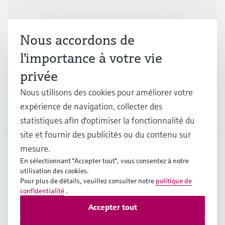
Produits et services
Nous accordons de
Industries
l'importance à votre vie
privée
Support
Nous utilisons des cookies pour améliorer votre
expérience de navigation, collecter des
Société
statistiques afin d'optimiser la fonctionnalité du
site et fournir des publicités ou du contenu sur
mesure.
CAN
•
Français
En sélectionnant "Accepter tout", vous consentez à notre
utilisation des cookies.
Pour plus de détails, veuillez consulter notre
politique de
confidentialité
.
Copyright © Endress+Hauser Group Services AG
Accepter tout
Mentions légales
Conditions d'utilisation
Politique de protection des données