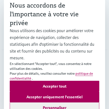
Nous accordons de
Industries
l'importance à votre vie
privée
Support
Nous utilisons des cookies pour améliorer votre
expérience de navigation, collecter des
Société
statistiques afin d'optimiser la fonctionnalité du
site et fournir des publicités ou du contenu sur
mesure.
En sélectionnant "Accepter tout", vous consentez à notre
CAN
•
Français
utilisation des cookies.
Pour plus de détails, veuillez consulter notre
politique de
confidentialité
.
Copyright © Endress+Hauser Group Services AG
Accepter tout
Mentions légales
Conditions d'utilisation
Politique de protection des données
Accepter uniquement l'essentiel
Conditions générales de vente
Personnaliser