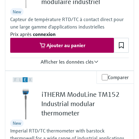
modulaire industriel
New
Capteur de température RTD/TC à contact direct pour
une large gamme d'applications industrielles
Prix après
connexion
Ajouter au panier
Afficher les données clés
Précision
Comparer
F
L
E
X
Class AA selon IEC 60751
Class A selon IEC 60751
iTHERM ModuLine TM152
Class B selon IEC 60751
Class speciale ou standard selon ASTM E230
Industrial modular
Class 1 ou 2 selon IEC 60584-2
thermometer
Temps de réponse
t90 à partir de < 1,5 s iTHERM QuickSens
New
selon la configuration
Imperial RTD/TC thermometer with barstock
Pression process max. (statique)
en fonction de la configuration
thermowell for a wide range of industrial applications