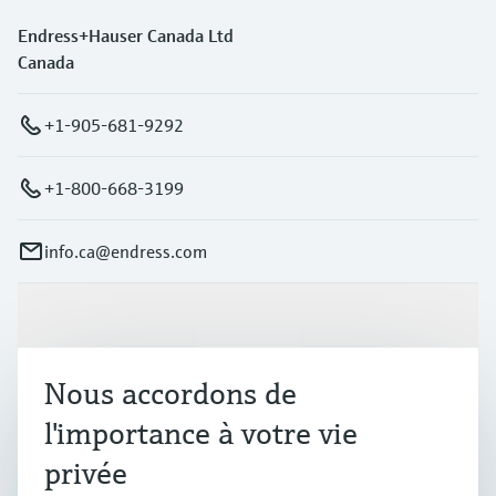
PT100 TF:
Endress+Hauser Canada Ltd
-50 °C … 200 °C
(-58 °F … 392 °F)
Canada
Longueur dʹimmersion sur demande
48"
+1-905-681-9292
+1-800-668-3199
info.ca@endress.com
Produits et services
Nous accordons de
Industries
l'importance à votre vie
privée
Support