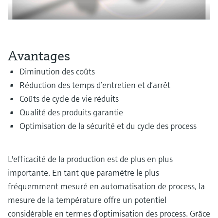
Analyseurs de dureté, fer, etc.
l'application
décisionnels
Mesure du niveau par barrière à
Device Viewer
micro-ondes
Photomètres de process
Trouver des informations et de la
Avantages
documentation spécifiques à un produit
Mesure du niveau par la pression
Mesure par transmission de micro-
Diminution des coûts
ondes
Recherche de pièces détachées
Voir tous
Réduction des temps d’entretien et d’arrêt
Trouvez la bonne pièce de rechange en
Technologie Memosens
Coûts de cycle de vie réduits
tapant la racine/le code du produit et
accédez aux données spécifiques, vues
Qualité des produits garantie
éclatées et notices de montage des appareils
Voir tous
Optimisation de la sécurité et du cycle des process
pour un remplacement/réparation rapide.
L'efficacité de la production est de plus en plus
importante. En tant que paramètre le plus
fréquemment mesuré en automatisation de process, la
mesure de la température offre un potentiel
considérable en termes d’optimisation des process. Grâce