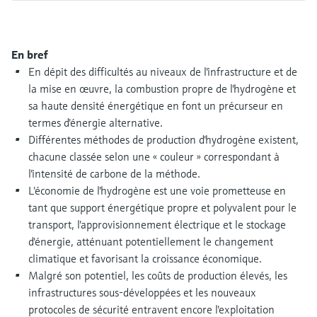
Analyseurs de dureté, fer, etc.
l'application
décisionnels
Mesure du niveau par barrière à
Device Viewer
micro-ondes
Photomètres de process
En bref
Trouver des informations et de la
En dépit des difficultés au niveaux de l'infrastructure et de
documentation spécifiques à un produit
Mesure du niveau par la pression
Mesure par transmission de micro-
la mise en œuvre, la combustion propre de l'hydrogène et
ondes
sa haute densité énergétique en font un précurseur en
Recherche de pièces détachées
Voir tous
termes d'énergie alternative.
Trouvez la bonne pièce de rechange en
Différentes méthodes de production d'hydrogène existent,
Technologie Memosens
tapant la racine/le code du produit et
accédez aux données spécifiques, vues
chacune classée selon une « couleur » correspondant à
éclatées et notices de montage des appareils
l'intensité de carbone de la méthode.
Voir tous
pour un remplacement/réparation rapide.
L'économie de l'hydrogène est une voie prometteuse en
tant que support énergétique propre et polyvalent pour le
transport, l'approvisionnement électrique et le stockage
d'énergie, atténuant potentiellement le changement
climatique et favorisant la croissance économique.
Malgré son potentiel, les coûts de production élevés, les
infrastructures sous-développées et les nouveaux
protocoles de sécurité entravent encore l'exploitation