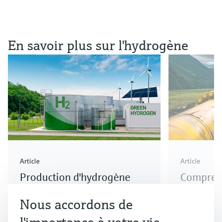
En savoir plus sur l'hydrogène
Article
Article
Production d'hydrogène
Comprend
vert durable
d'hydrog
Nous accordons de
vert
Découvrez comment la transition