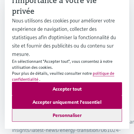
l'importance à votre vie
vers l'hydrogène vert est en train
La promess
privée
de façonner un avenir durable et
réduire les
apprenez-en davantage sur les
Nous utilisons des cookies pour améliorer votre
par les opti
différentes méthodes de
expérience de navigation, collecter des
production
production d'hydrogène et sur les
statistiques afin d'optimiser la fonctionnalité du
fossile dom
considérations environnementales.
site et fournir des publicités ou du contenu sur
plus sur ce 
mesure.
méthodes d
En sélectionnant "Accepter tout", vous consentez à notre
alternatives
utilisation des cookies.
Pour plus de détails, veuillez consulter notre
politique de
confidentialité
.
Accepter tout
1
/
3
Accepter uniquement l'essentiel
Notes finale
Personnaliser
https://www.spglobal.com/commodityinsights/en/mar
insights/latest-news/energy-transition/061024-