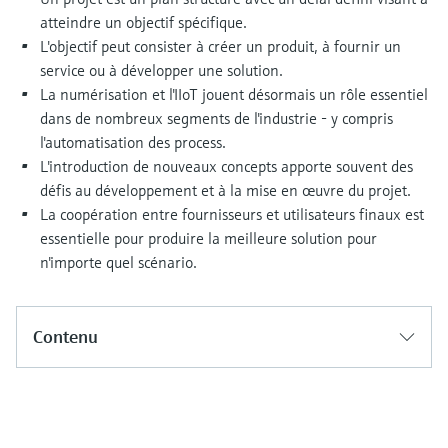
Analyseurs de dureté, fer, etc.
l'application
atteindre un objectif spécifique.
décisionnels
Mesure du niveau par barrière à
L'objectif peut consister à créer un produit, à fournir un
Device Viewer
micro-ondes
Photomètres de process
service ou à développer une solution.
Trouver des informations et de la
La numérisation et l'IIoT jouent désormais un rôle essentiel
documentation spécifiques à un produit
dans de nombreux segments de l'industrie - y compris
Mesure du niveau par la pression
Mesure par transmission de micro-
l'automatisation des process.
ondes
Recherche de pièces détachées
L'introduction de nouveaux concepts apporte souvent des
Voir tous
Trouvez la bonne pièce de rechange en
défis au développement et à la mise en œuvre du projet.
Technologie Memosens
tapant la racine/le code du produit et
La coopération entre fournisseurs et utilisateurs finaux est
accédez aux données spécifiques, vues
essentielle pour produire la meilleure solution pour
éclatées et notices de montage des appareils
Voir tous
pour un remplacement/réparation rapide.
n'importe quel scénario.
Contenu