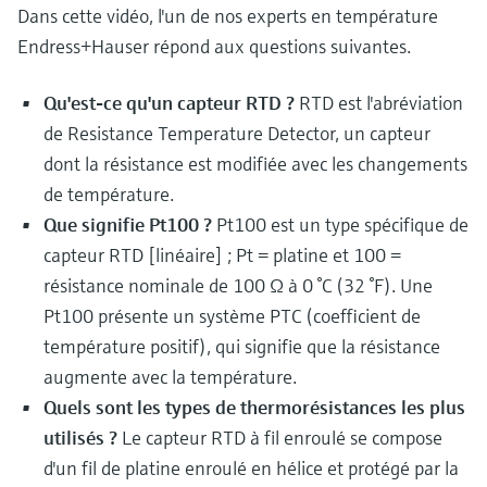
Dans cette vidéo, l'un de nos experts en température
Analyseurs de dureté, fer, etc.
l'application
décisionnels
Mesure du niveau par barrière à
Endress+Hauser répond aux questions suivantes.
Device Viewer
micro-ondes
Photomètres de process
Trouver des informations et de la
Qu'est-ce qu'un capteur RTD ?
RTD est l'abréviation
documentation spécifiques à un produit
Mesure du niveau par la pression
Mesure par transmission de micro-
de Resistance Temperature Detector, un capteur
ondes
dont la résistance est modifiée avec les changements
Recherche de pièces détachées
Voir tous
de température.
Trouvez la bonne pièce de rechange en
Technologie Memosens
tapant la racine/le code du produit et
Que signifie Pt100 ?
Pt100 est un type spécifique de
accédez aux données spécifiques, vues
capteur RTD [linéaire] ; Pt = platine et 100 =
éclatées et notices de montage des appareils
Voir tous
pour un remplacement/réparation rapide.
résistance nominale de 100 Ω à 0 °C (32 °F). Une
Pt100 présente un système PTC (coefficient de
température positif), qui signifie que la résistance
augmente avec la température.
Quels sont les types de thermorésistances les plus
utilisés ?
Le capteur RTD à fil enroulé se compose
d'un fil de platine enroulé en hélice et protégé par la