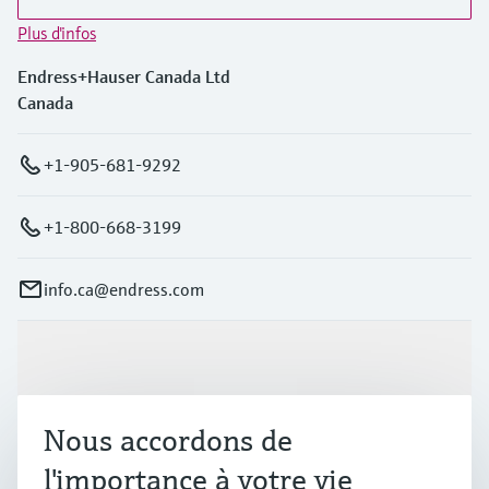
Plus d'infos
Endress+Hauser Canada Ltd
Canada
+1-905-681-9292
+1-800-668-3199
info.ca@endress.com
Produits et services
Nous accordons de
Industries
l'importance à votre vie