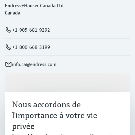
Endress+Hauser Canada Ltd
Canada
+1-905-681-9292
+1-800-668-3199
info.ca@endress.com
Produits et services
Nous accordons de
Industries
l'importance à votre vie
privée
Support