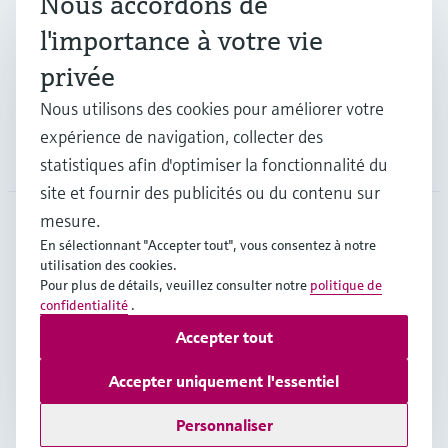
Nous accordons de
Industries
l'importance à votre vie
privée
Support
Nous utilisons des cookies pour améliorer votre
expérience de navigation, collecter des
Société
statistiques afin d'optimiser la fonctionnalité du
site et fournir des publicités ou du contenu sur
mesure.
En sélectionnant "Accepter tout", vous consentez à notre
CAN
•
Français
utilisation des cookies.
Pour plus de détails, veuillez consulter notre
politique de
confidentialité
.
Copyright © Endress+Hauser Group Services AG
Accepter tout
Mentions légales
Conditions d'utilisation
Politique de protection des données
Accepter uniquement l'essentiel
Conditions générales de vente
Personnaliser