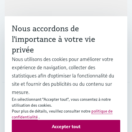
Produits et services
Nous accordons de
Industries
l'importance à votre vie
privée
Support
Nous utilisons des cookies pour améliorer votre
expérience de navigation, collecter des
Société
statistiques afin d'optimiser la fonctionnalité du
site et fournir des publicités ou du contenu sur
mesure.
En sélectionnant "Accepter tout", vous consentez à notre
CAN
•
Français
utilisation des cookies.
Pour plus de détails, veuillez consulter notre
politique de
confidentialité
.
Copyright © Endress+Hauser Group Services AG
Accepter tout
Mentions légales
Conditions d'utilisation