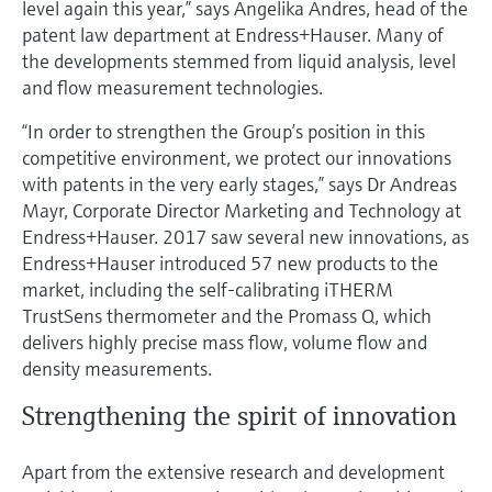
level again this year,” says Angelika Andres, head of the
Analyseurs de dureté, fer, etc.
l'application
décisionnels
patent law department at Endress+Hauser. Many of
Mesure du niveau par barrière à
the developments stemmed from liquid analysis, level
Device Viewer
micro-ondes
Photomètres de process
and flow measurement technologies.
Trouver des informations et de la
documentation spécifiques à un produit
“In order to strengthen the Group’s position in this
Mesure du niveau par la pression
Mesure par transmission de micro-
competitive environment, we protect our innovations
ondes
Recherche de pièces détachées
with patents in the very early stages,” says Dr Andreas
Voir tous
Trouvez la bonne pièce de rechange en
Mayr, Corporate Director Marketing and Technology at
Technologie Memosens
tapant la racine/le code du produit et
Endress+Hauser. 2017 saw several new innovations, as
accédez aux données spécifiques, vues
Endress+Hauser introduced 57 new products to the
éclatées et notices de montage des appareils
Voir tous
pour un remplacement/réparation rapide.
market, including the self-calibrating iTHERM
TrustSens thermometer and the Promass Q, which
delivers highly precise mass flow, volume flow and
density measurements.
Strengthening the spirit of innovation
Apart from the extensive research and development