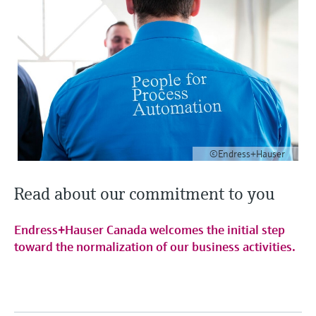
différentielle
Analyseurs de gaz de process
Événements & Formations
Endress+Hauser Optical Analysis
d'oxygène
Job opportunities at
Centre d'apprentissage
Analyse optique
Netilion Device Viewer
Mine, minéraux et métaux
Développement durable
Recherche d'événements et
Mesure de niveau hydrostatique
Capteurs de température compacts
Terminaux de communication
Endress+Hauser SICK
Centre d'apprentissage - Explorez des cours
Voir tous
Appareils de mesure de la qualité
Carrière
formations
Endress+Hauser SICK
Instruments de laboratoire
portables
guidés et des ressources sur la plateforme
IIoT Netilion
Netilion Water
Utilités - Solutions vapeur
Sociétés affiliées
Mesure de niveau conductive
Détecteurs de température
de l'air
d'apprentissage Endress+Hauser et
développez vos compétences depuis
Préleveurs d'échantillons
Calculateurs d'énergie et systèmes
n'importe où.
Logiciels
Événements & Formations
Détection de niveau par flotteur
Capteurs de température de surface
Détecteurs de fumée
automatiques
d'acquisition
Choisissez parmi un large éventail
En vedette pour toutes les
d'événements, qu'il s'agisse de formations,
Mesure de niveau radiométrique
Sondes à câble
Appareils de mesure de distance de
Analyseurs de COT, DCO et CAS
Parafoudres
industries
de séminaires, de conférences ou de
©Endress+Hauser
Outils produits
visibilité
webinars.
Mesure de niveau par détecteur à
Capteurs de température
Capteurs et transmetteurs de redox
Voir tous
Solutions de durabilité pour les
Read about our commitment to you
palette rotative
multipoints
Détecteurs de hauteur excessive
Recherche de produits
marchés industriels
Capteurs et transmetteurs de voile
Trouver des produits en fonction de leurs
Endress+Hauser Canada welcomes the initial step
caractéristiques
Mesure de niveau par
Voir tous
Voir tous
de boue
Transformer l'industrie des process
toward the normalization of our business activities.
asservissement
grâce à la digitalisation
Sélection de produits en fonction
Analyseurs et capteurs de
des paramètres d'application
Mesure de niveau
substances nutritives
L'excellence opérationnelle portée
Trouver, sélectionner et configurer les
électromécanique
par la transparence des process
produits à l'aide des paramètres de