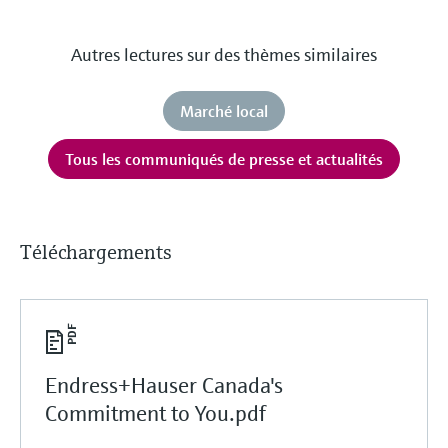
Analyseurs de dureté, fer, etc.
l'application
décisionnels
Mesure du niveau par barrière à
Autres lectures sur des thèmes similaires
Device Viewer
micro-ondes
Photomètres de process
Trouver des informations et de la
documentation spécifiques à un produit
Marché local
Mesure du niveau par la pression
Mesure par transmission de micro-
ondes
Recherche de pièces détachées
Tous les communiqués de presse et actualités
Voir tous
Trouvez la bonne pièce de rechange en
Technologie Memosens
tapant la racine/le code du produit et
accédez aux données spécifiques, vues
éclatées et notices de montage des appareils
Téléchargements
Voir tous
pour un remplacement/réparation rapide.
Endress+Hauser Canada's
Commitment to You.pdf