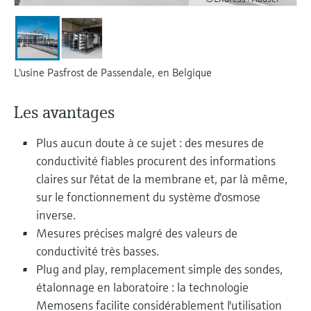
Analyseurs de dureté, fer, etc.
l'application
décisionnels
Mesure du niveau par barrière à
Device Viewer
micro-ondes
Photomètres de process
Trouver des informations et de la
L'usine Pasfrost de Passendale, en Belgique
documentation spécifiques à un produit
Mesure du niveau par la pression
Mesure par transmission de micro-
ondes
Recherche de pièces détachées
Les avantages
Voir tous
Trouvez la bonne pièce de rechange en
Technologie Memosens
tapant la racine/le code du produit et
Plus aucun doute à ce sujet : des mesures de
accédez aux données spécifiques, vues
conductivité fiables procurent des informations
éclatées et notices de montage des appareils
Voir tous
claires sur l'état de la membrane et, par là même,
pour un remplacement/réparation rapide.
sur le fonctionnement du système d'osmose
inverse.
Mesures précises malgré des valeurs de
conductivité très basses.
Plug and play, remplacement simple des sondes,
étalonnage en laboratoire : la technologie
Memosens facilite considérablement l'utilisation