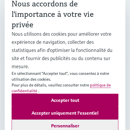
Nous accordons de
Industries
l'importance à votre vie
privée
Support
Nous utilisons des cookies pour améliorer votre
expérience de navigation, collecter des
Société
statistiques afin d'optimiser la fonctionnalité du
site et fournir des publicités ou du contenu sur
mesure.
En sélectionnant "Accepter tout", vous consentez à notre
CAN
•
Français
utilisation des cookies.
Pour plus de détails, veuillez consulter notre
politique de
confidentialité
.
Copyright © Endress+Hauser Group Services AG
Accepter tout
Mentions légales
Conditions d'utilisation
Politique de protection des données
Accepter uniquement l'essentiel
Conditions générales de vente
Personnaliser