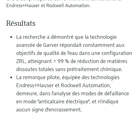
Analyseurs de dureté, fer, etc.
l'application
Endress+Hauser et Rockwell Automation.
décisionnels
Mesure du niveau par barrière à
Device Viewer
micro-ondes
Photomètres de process
Résultats
Trouver des informations et de la
documentation spécifiques à un produit
La recherche a démontré que la technologie
Mesure du niveau par la pression
Mesure par transmission de micro-
avancée de Garver répondait constamment aux
ondes
Recherche de pièces détachées
objectifs de qualité de l'eau dans une configuration
Voir tous
Trouvez la bonne pièce de rechange en
ZRL, atteignant > 99 % de réduction de matières
Technologie Memosens
tapant la racine/le code du produit et
accédez aux données spécifiques, vues
dissoutes totales sans prétraitement chimique.
éclatées et notices de montage des appareils
La remorque pilote, équipée des technologies
Voir tous
pour un remplacement/réparation rapide.
Endress+Hauser et Rockwell Automation,
demeure, dans l'analyse des modes de défaillance
en mode "anticalcaire électrique", et n'indique
aucun signe d'encrassement.