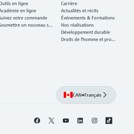
Outils en ligne
Carrière
Académie en ligne
Actualités et récits
Suivez votre commande
Événements & Formations
Soumettre un nouveau ser
Nos réalisations
vice d'atelier Retour
Développement durable
Droits de l'homme et prote
ction de l'environnement
CAN
•
Français