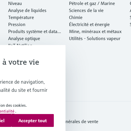
Niveau
Pétrole et gaz / Marine
Analyse de liquides
Sciences de la vie
Température
Chimie
Pression
Électricité et énergie
Produits système et data
Mine, minéraux et métaux
managers
Analyse optique
Utilités - Solutions vapeur
IIoT Netilion
Logiciels
Produits vedettes
à votre vie
Outils en ligne
Services
rience de navigation,
alité du site et fournir
ion des cookies.
entialité
.
iel
Accepter tout
tection des données
Conditions générales de vente