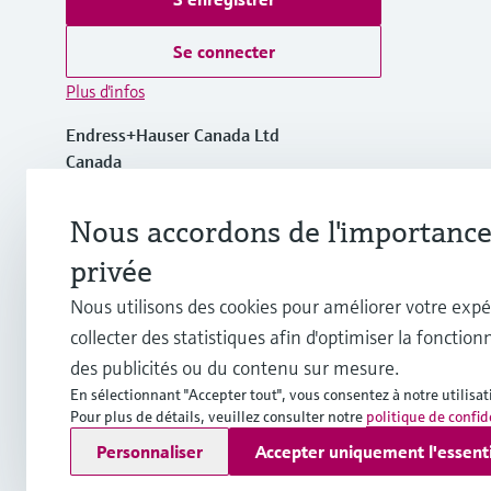
Se connecter
Plus d'infos
Endress+Hauser Canada Ltd
Canada
+1-905-681-9292
Nous accordons de l'importance 
privée
+1-800-668-3199
Nous utilisons des cookies pour améliorer votre expé
collecter des statistiques afin d'optimiser la fonctionn
info.ca@endress.com
des publicités ou du contenu sur mesure.
En sélectionnant "Accepter tout", vous consentez à notre utilisat
Pour plus de détails, veuillez consulter notre
politique de confid
Copyright © Endress+Hauser Group Services AG
Personnaliser
Accepter uniquement l'essent
Mentions légales
Conditions d'utilisation
Politique de pro