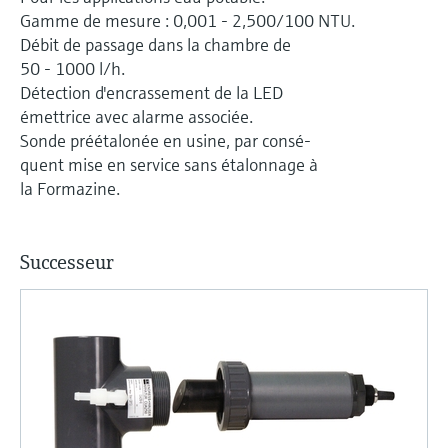
Analyseurs de dureté, fer, etc.
l'application
Gamme de mesure : 0,001 - 2,500/100 NTU.
décisionnels
Mesure du niveau par barrière à
Débit de passage dans la chambre de
Device Viewer
50 - 1000 l/h.
micro-ondes
Photomètres de process
Trouver des informations et de la
Détection d'encrassement de la LED
documentation spécifiques à un produit
émettrice avec alarme associée.
Mesure du niveau par la pression
Mesure par transmission de micro-
Sonde préétalonée en usine, par consé-
ondes
Recherche de pièces détachées
quent mise en service sans étalonnage à
Voir tous
Trouvez la bonne pièce de rechange en
la Formazine.
Technologie Memosens
tapant la racine/le code du produit et
accédez aux données spécifiques, vues
éclatées et notices de montage des appareils
Voir tous
Successeur
pour un remplacement/réparation rapide.