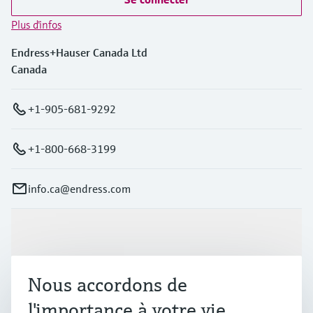
Plus d'infos
Endress+Hauser Canada Ltd
Canada
+1-905-681-9292
+1-800-668-3199
info.ca@endress.com
Produits et services
Nous accordons de
Industries
l'importance à votre vie