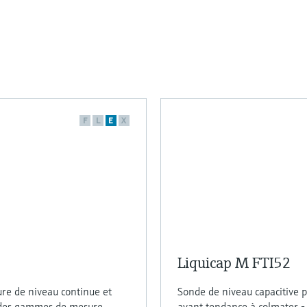
F
L
E
X
Liquicap M FTI52
ure de niveau continue et
Sonde de niveau capacitive p
randes gammes de mesure
ayant tendance à colmater 