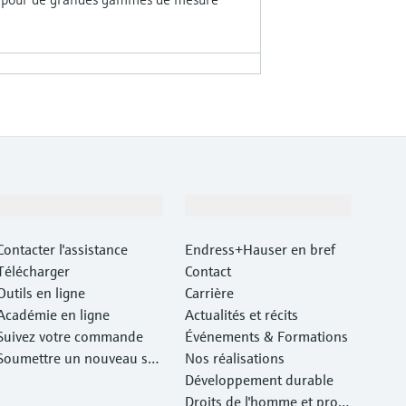
Support
Société
Contacter l'assistance
Endress+Hauser en bref
Télécharger
Contact
Outils en ligne
Carrière
Académie en ligne
Actualités et récits
Suivez votre commande
Événements & Formations
Soumettre un nouveau ser
Nos réalisations
vice d'atelier Retour
Développement durable
Droits de l'homme et prote