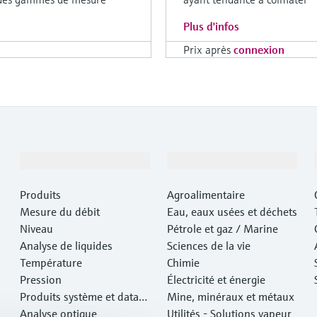
Plus d'infos
Prix après
connexion
Produits et services
Industries
Produits
Agroalimentaire
Mesure du débit
Eau, eaux usées et déchets
Niveau
Pétrole et gaz / Marine
Analyse de liquides
Sciences de la vie
Température
Chimie
Pression
Électricité et énergie
Produits système et data
Mine, minéraux et métaux
managers
Analyse optique
Utilités - Solutions vapeur