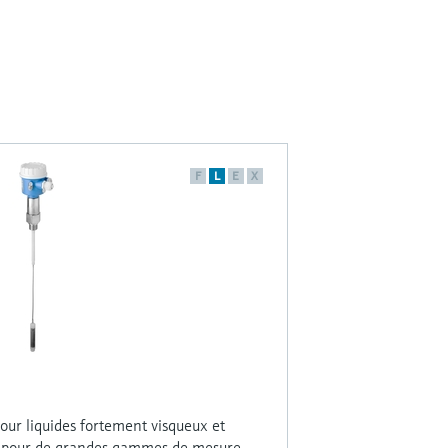
F
L
E
X
our liquides fortement visqueux et
- pour de grandes gammes de mesure